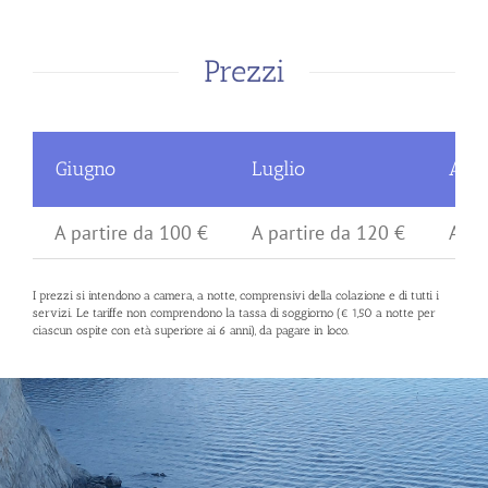
Prezzi
Giugno
Luglio
Agos
A partire da 100 €
A partire da 120 €
A pa
I prezzi si intendono a camera, a notte, comprensivi della colazione e di tutti i
servizi. Le tariffe non comprendono la tassa di soggiorno (€ 1,50 a notte per
ciascun ospite con età superiore ai 6 anni), da pagare in loco.