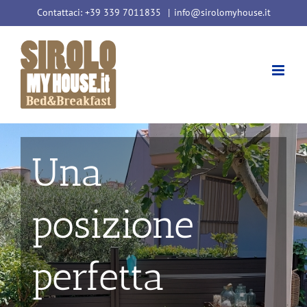
Salta
Contattaci: +39 339 7011835
|
info@sirolomyhouse.it
al
contenuto
Un angolo
immerso nel
verde