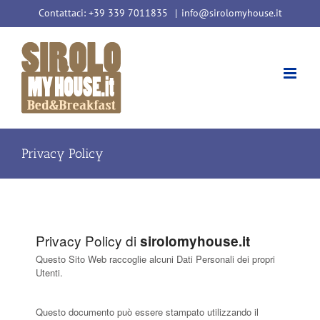
Salta
Contattaci: +39 339 7011835
|
info@sirolomyhouse.it
al
contenuto
Privacy Policy
Privacy Policy di
sirolomyhouse.it
Questo Sito Web raccoglie alcuni Dati Personali dei propri
Utenti.
Questo documento può essere stampato utilizzando il