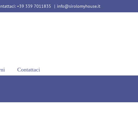
ntattaci: +39 339 7011835
|
info@sirolomyhouse.it
rni
Contattaci