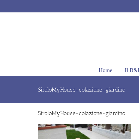
Salta
al
contenuto
Home
Il B&
SiroloMyHouse-colazione-giardino
SiroloMyHouse-colazione-giardino