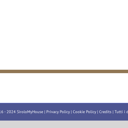
16 - 2024 SiroloMyHouse |
Privacy Policy
|
Cookie Policy
|
Credits
| Tutti i d