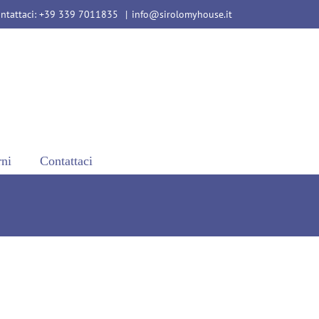
ntattaci: +39 339 7011835
|
info@sirolomyhouse.it
rni
Contattaci