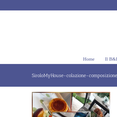
Salta
al
contenuto
Home
Il B&
SiroloMyHouse-colazione-composizion