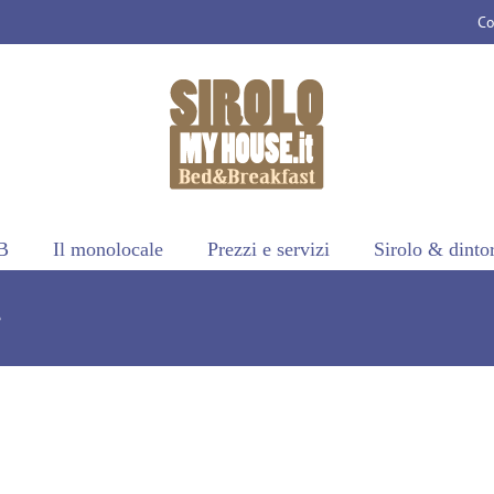
Co
B
Il monolocale
Prezzi e servizi
Sirolo & dinto
e