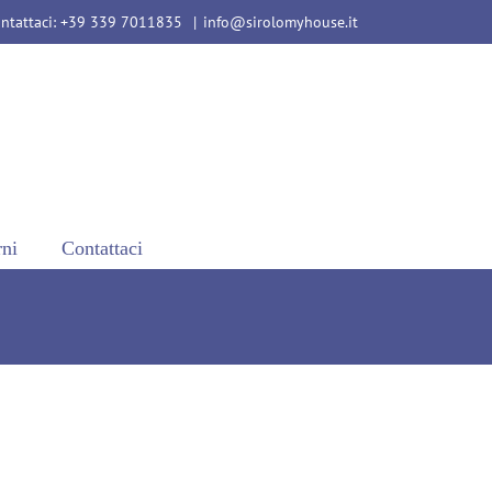
ntattaci: +39 339 7011835
|
info@sirolomyhouse.it
rni
Contattaci