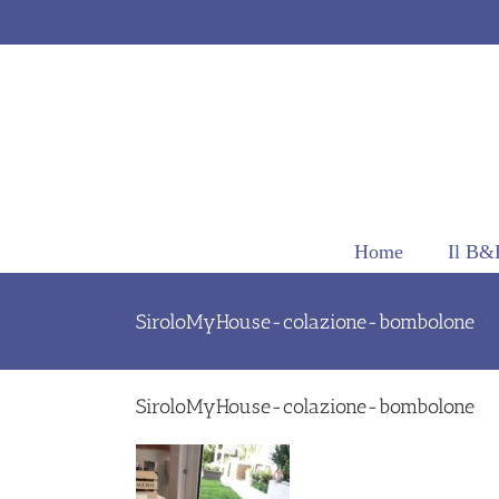
Salta
al
contenuto
Home
Il B&
SiroloMyHouse-colazione-bombolone
SiroloMyHouse-colazione-bombolone