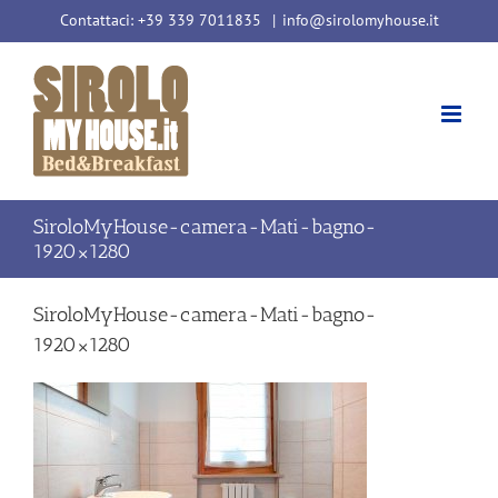
Salta
Contattaci: +39 339 7011835
|
info@sirolomyhouse.it
al
contenuto
SiroloMyHouse-camera-Mati-bagno-
1920×1280
SiroloMyHouse-camera-Mati-bagno-
1920×1280