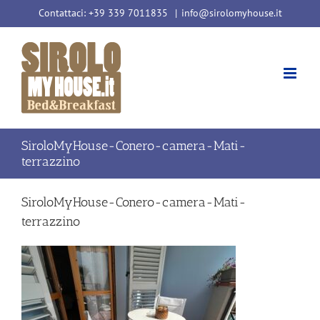
Salta
Contattaci: +39 339 7011835
|
info@sirolomyhouse.it
al
contenuto
SiroloMyHouse-Conero-camera-Mati-
terrazzino
SiroloMyHouse-Conero-camera-Mati-
terrazzino