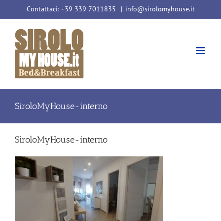
Salta
Contattaci: +39 339 7011835
|
info@sirolomyhouse.it
al
contenuto
SiroloMyHouse-interno
SiroloMyHouse-interno