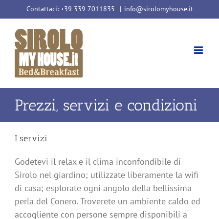
Salta
Contattaci: +39 339 7011835
|
info@sirolomyhouse.it
al
contenuto
Prezzi, servizi e condizioni
I servizi
Godetevi il relax e il clima inconfondibile di
Sirolo nel giardino; utilizzate liberamente la wifi
di casa; esplorate ogni angolo della bellissima
perla del Conero.
Troverete un ambiente caldo ed
accogliente con persone sempre disponibili a