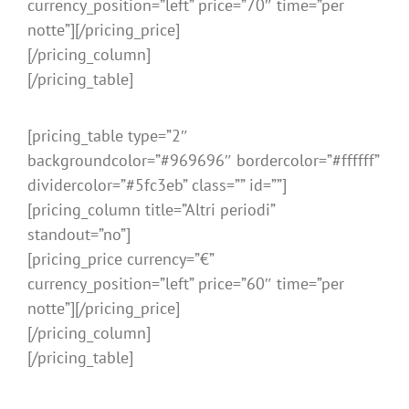
currency_position=”left” price=”70″ time=”per
notte”][/pricing_price]
[/pricing_column]
[/pricing_table]
[pricing_table type=”2″
backgroundcolor=”#969696″ bordercolor=”#ffffff”
dividercolor=”#5fc3eb” class=”” id=””]
[pricing_column title=”Altri periodi”
standout=”no”]
[pricing_price currency=”€”
currency_position=”left” price=”60″ time=”per
notte”][/pricing_price]
[/pricing_column]
[/pricing_table]