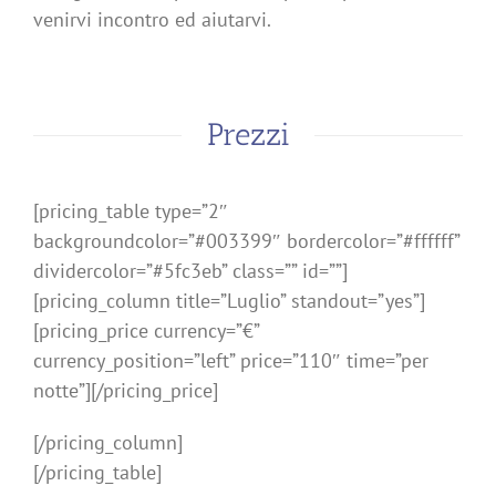
venirvi incontro ed aiutarvi.
Prezzi
[pricing_table type=”2″
backgroundcolor=”#003399″ bordercolor=”#ffffff”
dividercolor=”#5fc3eb” class=”” id=””]
[pricing_column title=”Luglio” standout=”yes”]
[pricing_price currency=”€”
currency_position=”left” price=”110″ time=”per
notte”][/pricing_price]
[/pricing_column]
[/pricing_table]