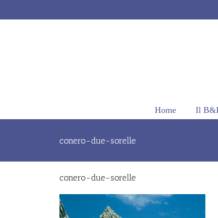
Salta
al
contenuto
Home
Il B&
conero-due-sorelle
conero-due-sorelle