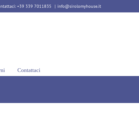
ntattaci: +39 339 7011835
|
info@sirolomyhouse.it
rni
Contattaci